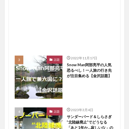
2022年11月17日
話題
Snow Man阿部亮平の人気
恐るべし！一人旅の行き先
が注目集める【金沢話題】
2023年3月4日
話題
サンダーバード＆しらさぎ
”北陸線廃止”でどうなる
「あと1年か…寂しいな」の