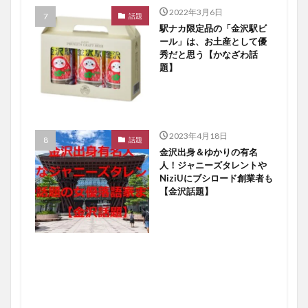
2022年3月6日
話題
駅ナカ限定品の「金沢駅ビ
ール」は、お土産として優
秀だと思う【かなざわ話
題】
2023年4月18日
話題
金沢出身＆ゆかりの有名
人！ジャニーズタレントや
NiziUにブシロード創業者も
【金沢話題】