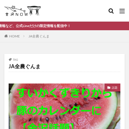
Lineだけの限定情報を配信中！
HOME
JA全農ぐんま
TAG
JA全農ぐんま
話題