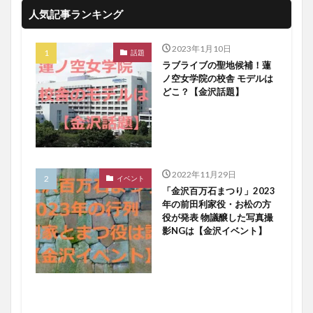
人気記事ランキング
2023年1月10日
話題
ラブライブの聖地候補！蓮
ノ空女学院の校舎 モデルは
どこ？【金沢話題】
2022年11月29日
イベント
「金沢百万石まつり」2023
年の前田利家役・お松の方
役が発表 物議醸した写真撮
影NGは【金沢イベント】