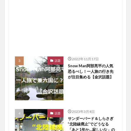
2022年11月17日
話題
Snow Man阿部亮平の人気
恐るべし！一人旅の行き先
が注目集める【金沢話題】
2023年3月4日
話題
サンダーバード＆しらさぎ
”北陸線廃止”でどうなる
「あと1年か…寂しいな」の