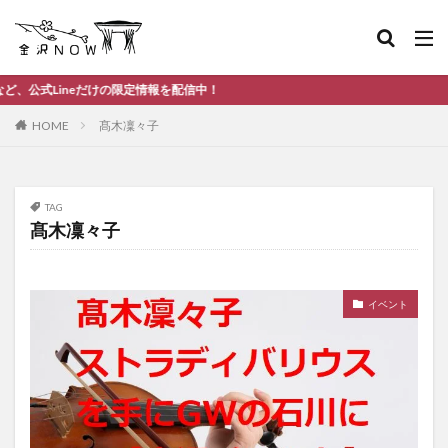
ineだけの限定情報を配信中！
HOME
髙木凜々子
TAG
髙木凜々子
イベント