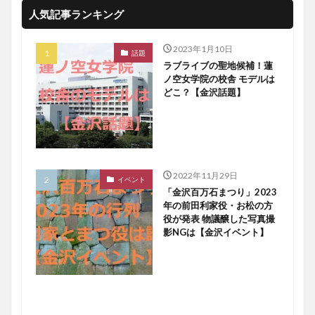
人気記事ランキング
2023年1月10日
話題
ラブライブの聖地候補！蓮
ノ空女学院の校舎 モデルは
どこ？【金沢話題】
2022年11月29日
イベント
「金沢百万石まつり」2023
年の前田利家役・お松の方
役が発表 物議醸した写真撮
影NGは【金沢イベント】