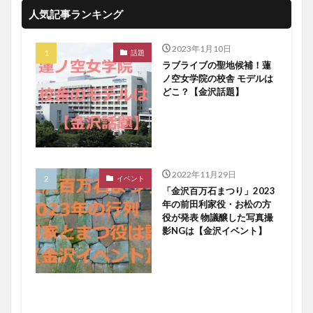
人気記事ランキング
2023年1月10日
話題
ラブライブの聖地候補！蓮
ノ空女学院の校舎 モデルは
どこ？【金沢話題】
2022年11月29日
イベント
「金沢百万石まつり」2023
年の前田利家役・お松の方
役が発表 物議醸した写真撮
影NGは【金沢イベント】