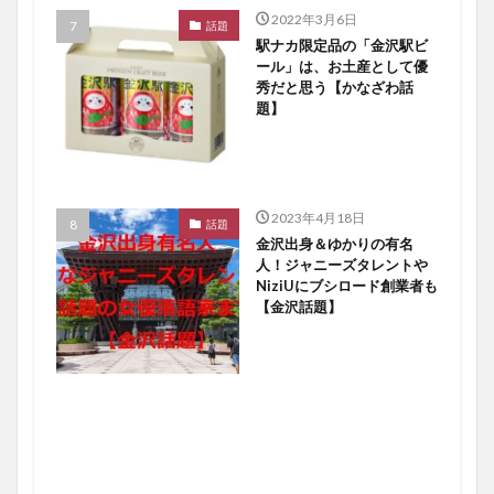
2022年3月6日
話題
駅ナカ限定品の「金沢駅ビ
ール」は、お土産として優
秀だと思う【かなざわ話
題】
2023年4月18日
話題
金沢出身＆ゆかりの有名
人！ジャニーズタレントや
NiziUにブシロード創業者も
【金沢話題】