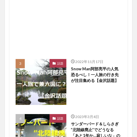
2022年11月17日
話題
Snow Man阿部亮平の人気
恐るべし！一人旅の行き先
が注目集める【金沢話題】
2023年3月4日
話題
サンダーバード＆しらさぎ
”北陸線廃止”でどうなる
「あと1年か…寂しいな」の