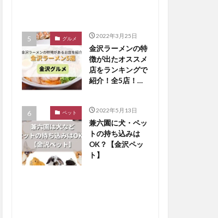
2022年3月25日
グルメ
金沢ラーメンの特
徴が出たオススメ
店をランキングで
紹介！全5店！
【金沢グルメまと
め】
2022年5月13日
ペット
兼六園に犬・ペッ
トの持ち込みは
OK？【金沢ペッ
ト】