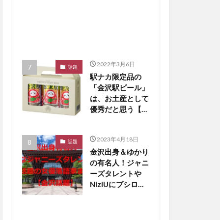
2022年3月6日
話題
駅ナカ限定品の
「金沢駅ビール」
は、お土産として
優秀だと思う【か
なざわ話題】
2023年4月18日
話題
金沢出身＆ゆかり
の有名人！ジャニ
ーズタレントや
NiziUにブシロー
ド創業者も【金沢
話題】