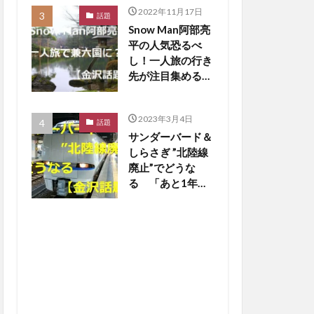
2022年11月17日
話題
Snow Man阿部亮
平の人気恐るべ
し！一人旅の行き
先が注目集める
【金沢話題】
2023年3月4日
話題
サンダーバード＆
しらさぎ ”北陸線
廃止”でどうな
る 「あと1年
か…寂しいな」の
声も【金沢話題】