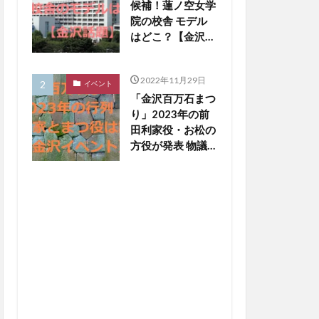
候補！蓮ノ空女学
院の校舎 モデル
はどこ？【金沢話
題】
2022年11月29日
イベント
「金沢百万石まつ
り」2023年の前
田利家役・お松の
方役が発表 物議
醸した写真撮影
NGは【金沢イベ
ント】