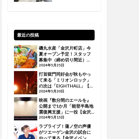
最近の投稿
磯丸水産「金沢片町店」今
夏オープン予定！スタッフ
募集中（締め切り間近）
【金沢話題】
2024年5月25日
打首獄門同好会が秋もやっ
て来る「ミリオンロック」
の次は「EIGHTHALL」【金
沢イベント】
2024年5月20日
映画『数分間のエールを』
公開まで1か月「能登半島地
震復興支援」に一役【金沢
イベント】
2024年5月15日
ラブライブ！蓮ノ空の声優
がツエーゲン金沢の試合に
やって来る【金沢イベン