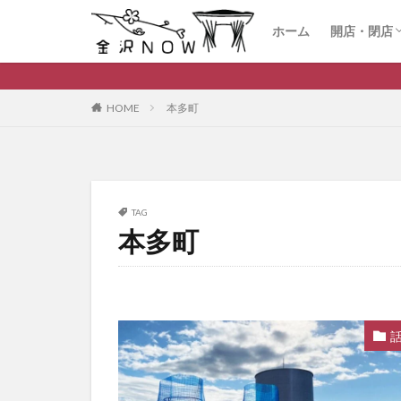
ホーム
開店・閉店
開店
閉店
HOME
本多町
TAG
本多町