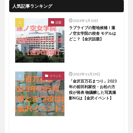
人気記事ランキング
2023年1月10日
話題
ラブライブの聖地候補！蓮
ノ空女学院の校舎 モデルは
どこ？【金沢話題】
2022年11月29日
イベント
「金沢百万石まつり」2023
年の前田利家役・お松の方
役が発表 物議醸した写真撮
影NGは【金沢イベント】