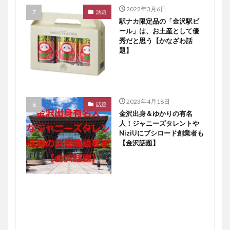
2022年3月6日
話題
駅ナカ限定品の「金沢駅ビ
ール」は、お土産として優
秀だと思う【かなざわ話
題】
2023年4月18日
話題
金沢出身＆ゆかりの有名
人！ジャニーズタレントや
NiziUにブシロード創業者も
【金沢話題】