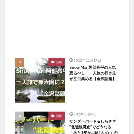
2022年11月17日
話題
Snow Man阿部亮平の人気
恐るべし！一人旅の行き先
が注目集める【金沢話題】
2023年3月4日
話題
サンダーバード＆しらさぎ
”北陸線廃止”でどうなる
「あと1年か…寂しいな」の