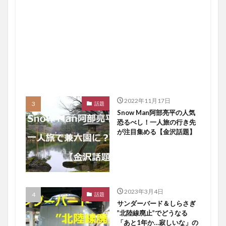
2022年11月17日
話題
Snow Man阿部亮平の人気
恐るべし！一人旅の行き先
が注目集める【金沢話題】
2023年3月4日
話題
サンダーバード＆しらさぎ
”北陸線廃止”でどうなる
「あと1年か…寂しいな」の