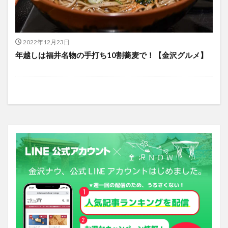
2022年12月23日
年越しは福井名物の手打ち10割蕎麦で！【金沢グルメ】