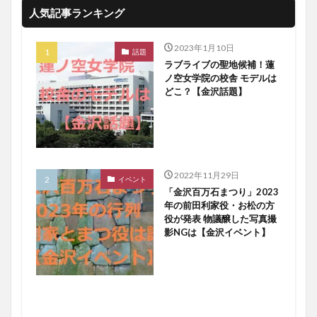
人気記事ランキング
2023年1月10日
話題
ラブライブの聖地候補！蓮
ノ空女学院の校舎 モデルは
どこ？【金沢話題】
2022年11月29日
イベント
「金沢百万石まつり」2023
年の前田利家役・お松の方
役が発表 物議醸した写真撮
影NGは【金沢イベント】