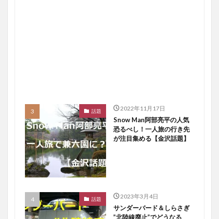
2022年11月17日
話題
Snow Man阿部亮平の人気
恐るべし！一人旅の行き先
が注目集める【金沢話題】
2023年3月4日
話題
サンダーバード＆しらさぎ
”北陸線廃止”でどうなる