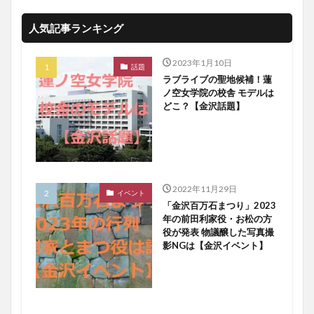
人気記事ランキング
2023年1月10日
話題
ラブライブの聖地候補！蓮
ノ空女学院の校舎 モデルは
どこ？【金沢話題】
2022年11月29日
イベント
「金沢百万石まつり」2023
年の前田利家役・お松の方
役が発表 物議醸した写真撮
影NGは【金沢イベント】