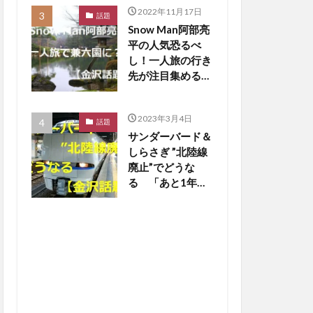
2022年11月17日
話題
Snow Man阿部亮
平の人気恐るべ
し！一人旅の行き
先が注目集める
【金沢話題】
2023年3月4日
話題
サンダーバード＆
しらさぎ ”北陸線
廃止”でどうな
る 「あと1年
か…寂しいな」の
声も【金沢話題】