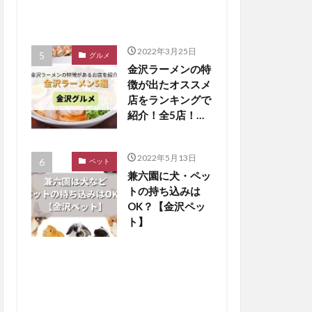
2022年3月25日
グルメ
金沢ラーメンの特
徴が出たオススメ
店をランキングで
紹介！全5店！
【金沢グルメまと
め】
2022年5月13日
ペット
兼六園に犬・ペッ
トの持ち込みは
OK？【金沢ペッ
ト】