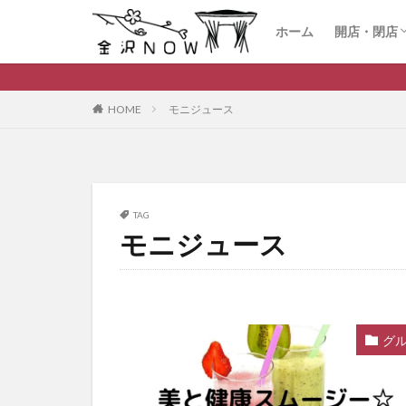
ホーム
開店・閉店
開店
閉店
HOME
モニジュース
TAG
モニジュース
グ