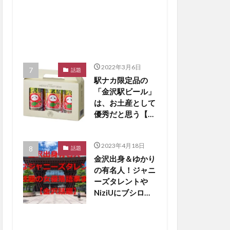
2022年3月6日
話題
駅ナカ限定品の
「金沢駅ビール」
は、お土産として
優秀だと思う【か
なざわ話題】
2023年4月18日
話題
金沢出身＆ゆかり
の有名人！ジャニ
ーズタレントや
NiziUにブシロー
ド創業者も【金沢
話題】