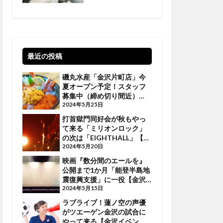
最近の投稿
磯丸水産「金沢片町店」今
夏オープン予定！スタッフ
募集中（締め切り間近）
【金沢話題】
2024年5月25日
打首獄門同好会が秋もやっ
て来る「ミリオンロック」
の次は「EIGHTHALL」【金
沢イベント】
2024年5月20日
映画『数分間のエールを』
公開まで1か月「能登半島地
震復興支援」に一役【金沢
イベント】
2024年5月15日
ラブライブ！蓮ノ空の声優
がツエーゲン金沢の試合に
やって来る【金沢イベン