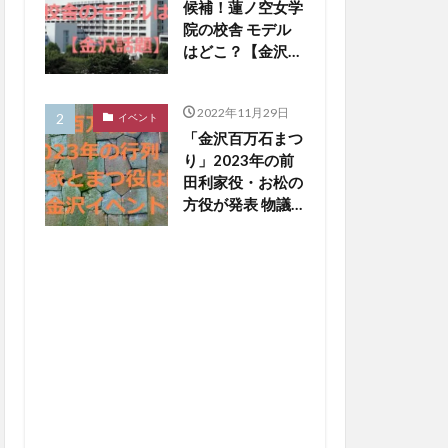
候補！蓮ノ空女学
院の校舎 モデル
はどこ？【金沢話
題】
2022年11月29日
イベント
「金沢百万石まつ
り」2023年の前
田利家役・お松の
方役が発表 物議
醸した写真撮影
NGは【金沢イベ
ント】