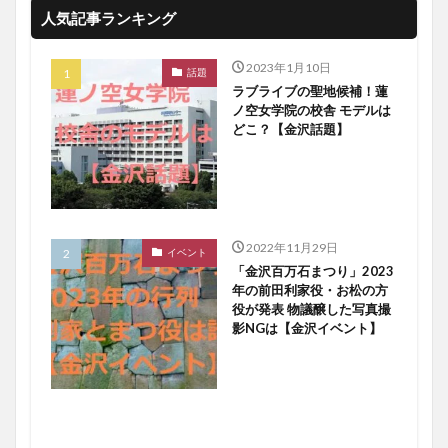
人気記事ランキング
2023年1月10日
話題
ラブライブの聖地候補！蓮
ノ空女学院の校舎 モデルは
どこ？【金沢話題】
2022年11月29日
イベント
「金沢百万石まつり」2023
年の前田利家役・お松の方
役が発表 物議醸した写真撮
影NGは【金沢イベント】