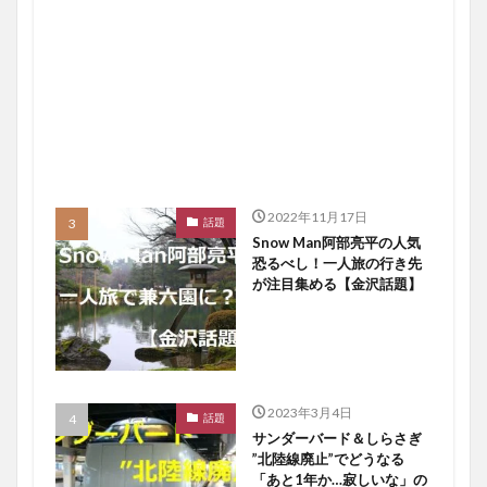
2022年11月17日
話題
Snow Man阿部亮平の人気
恐るべし！一人旅の行き先
が注目集める【金沢話題】
2023年3月4日
話題
サンダーバード＆しらさぎ
”北陸線廃止”でどうなる
「あと1年か…寂しいな」の