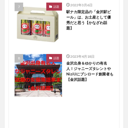
2022年3月6日
話題
駅ナカ限定品の「金沢駅ビ
ール」は、お土産として優
秀だと思う【かなざわ話
題】
2023年4月18日
話題
金沢出身＆ゆかりの有名
人！ジャニーズタレントや
NiziUにブシロード創業者も
【金沢話題】