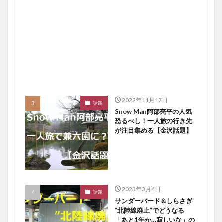
2022年11月17日
話題
Snow Man阿部亮平の人気
恐るべし！一人旅の行き先
が注目集める【金沢話題】
2023年3月4日
話題
サンダーバード＆しらさぎ
”北陸線廃止”でどうなる
「あと1年か…寂しいな」の