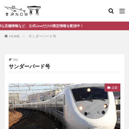
、公式Lineだけの限定情報を配信中！
HOME
サンダーバード号
TAG
サンダーバード号
話題