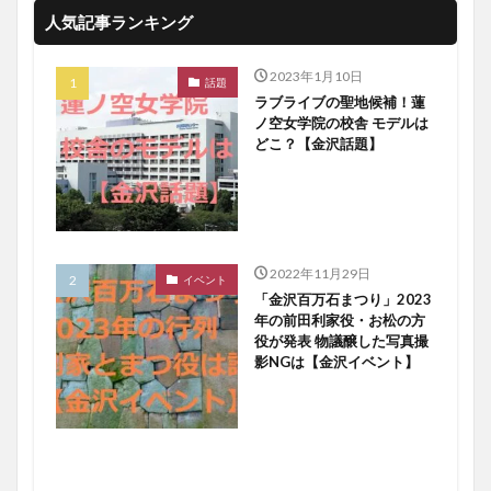
人気記事ランキング
2023年1月10日
話題
ラブライブの聖地候補！蓮
ノ空女学院の校舎 モデルは
どこ？【金沢話題】
2022年11月29日
イベント
「金沢百万石まつり」2023
年の前田利家役・お松の方
役が発表 物議醸した写真撮
影NGは【金沢イベント】