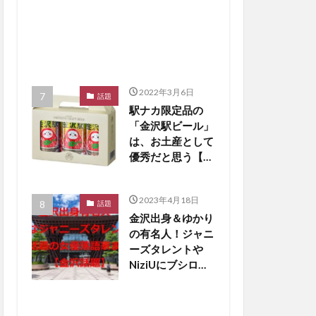
2022年3月6日
話題
駅ナカ限定品の
「金沢駅ビール」
は、お土産として
優秀だと思う【か
なざわ話題】
2023年4月18日
話題
金沢出身＆ゆかり
の有名人！ジャニ
ーズタレントや
NiziUにブシロー
ド創業者も【金沢
話題】