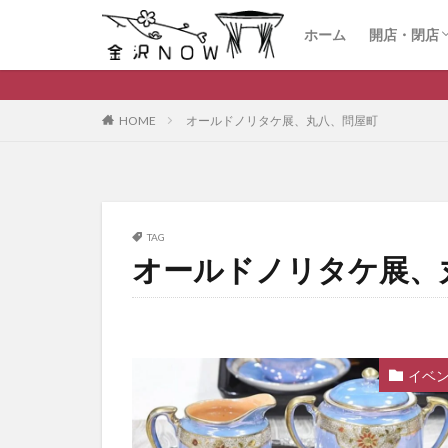
ホーム
開店・閉店
開店
閉店
HOME
オールドノリタケ展、丸八、問屋町
TAG
オールドノリタケ展、
イベ