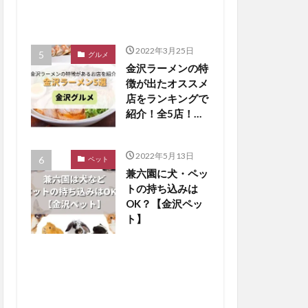
2022年3月25日
グルメ
金沢ラーメンの特
徴が出たオススメ
店をランキングで
紹介！全5店！
【金沢グルメまと
め】
2022年5月13日
ペット
兼六園に犬・ペッ
トの持ち込みは
OK？【金沢ペッ
ト】