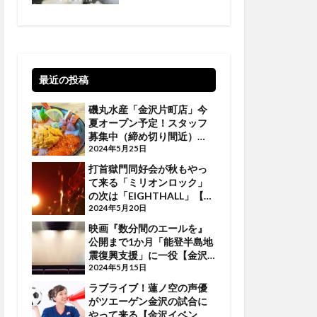
最近の投稿
磯丸水産「金沢片町店」今
夏オープン予定！スタッフ
募集中（締め切り間近）
【金沢話題】
2024年5月25日
打首獄門同好会が秋もやっ
て来る「ミリオンロック」
の次は「EIGHTHALL」【金
沢イベント】
2024年5月20日
映画『数分間のエールを』
公開まで1か月「能登半島地
震復興支援」に一役【金沢
イベント】
2024年5月15日
ラブライブ！蓮ノ空の声優
がツエーゲン金沢の試合に
やって来る【金沢イベン