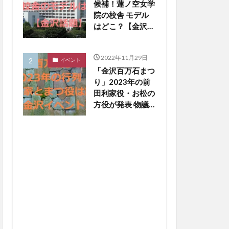
候補！蓮ノ空女学
院の校舎 モデル
はどこ？【金沢話
題】
2022年11月29日
イベント
「金沢百万石まつ
り」2023年の前
田利家役・お松の
方役が発表 物議
醸した写真撮影
NGは【金沢イベ
ント】