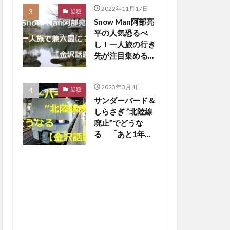
2022年11月17日
話題
Snow Man阿部亮
平の人気恐るべ
し！一人旅の行き
先が注目集める
【金沢話題】
2023年3月4日
話題
サンダーバード＆
しらさぎ ”北陸線
廃止”でどうな
る 「あと1年
か…寂しいな」の
声も【金沢話題】