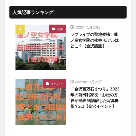
人気記事ランキング
2023年1月10日
話題
ラブライブの聖地候補！蓮
ノ空女学院の校舎 モデルは
どこ？【金沢話題】
2022年11月29日
イベント
「金沢百万石まつり」2023
年の前田利家役・お松の方
役が発表 物議醸した写真撮
影NGは【金沢イベント】