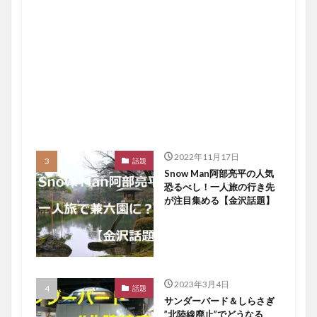
2022年11月17日
話題
Snow Man阿部亮平の人気
恐るべし！一人旅の行き先
が注目集める【金沢話題】
2023年3月4日
話題
サンダーバード＆しらさぎ
”北陸線廃止”でどうなる