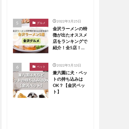
2022年3月25日
グルメ
金沢ラーメンの特
徴が出たオススメ
店をランキングで
紹介！全5店！
【金沢グルメまと
め】
2022年5月13日
ペット
兼六園に犬・ペッ
トの持ち込みは
OK？【金沢ペッ
ト】