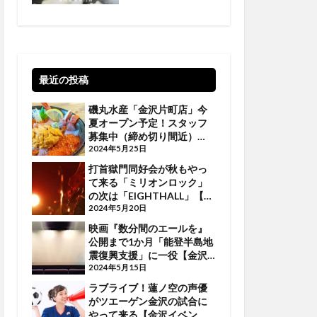
最近の投稿
磯丸水産「金沢片町店」今
夏オープン予定！スタッフ
募集中（締め切り間近）
【金沢話題】
2024年5月25日
打首獄門同好会が秋もやっ
て来る「ミリオンロック」
の次は「EIGHTHALL」【金
沢イベント】
2024年5月20日
映画『数分間のエールを』
公開まで1か月「能登半島地
震復興支援」に一役【金沢
イベント】
2024年5月15日
ラブライブ！蓮ノ空の声優
がツエーゲン金沢の試合に
やって来る【金沢イベン