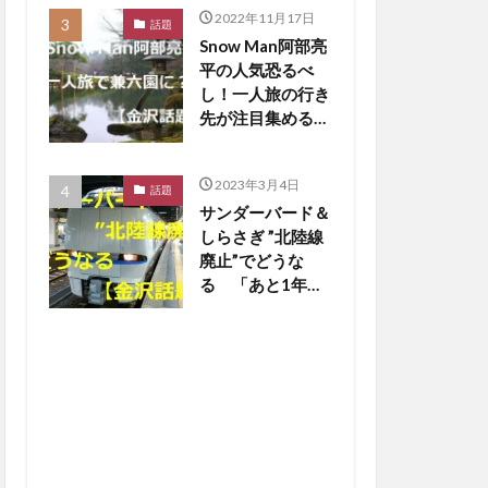
2022年11月17日
話題
Snow Man阿部亮
平の人気恐るべ
し！一人旅の行き
先が注目集める
【金沢話題】
2023年3月4日
話題
サンダーバード＆
しらさぎ ”北陸線
廃止”でどうな
る 「あと1年
か…寂しいな」の
声も【金沢話題】