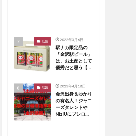
2022年3月6日
話題
駅ナカ限定品の
「金沢駅ビール」
は、お土産として
優秀だと思う【か
なざわ話題】
2023年4月18日
話題
金沢出身＆ゆかり
の有名人！ジャニ
ーズタレントや
NiziUにブシロー
ド創業者も【金沢
話題】