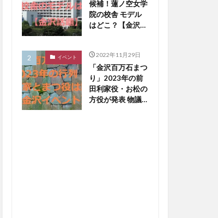
候補！蓮ノ空女学
院の校舎 モデル
はどこ？【金沢話
題】
2022年11月29日
イベント
「金沢百万石まつ
り」2023年の前
田利家役・お松の
方役が発表 物議
醸した写真撮影
NGは【金沢イベ
ント】