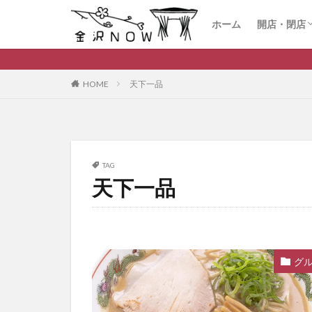
ホーム
開店・閉店
開店
閉店
HOME
天下一品
TAG
天下一品
グ